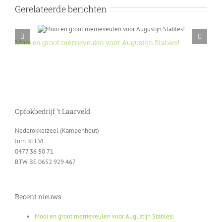
Gerelateerde berichten
Mooi en groot merrieveulen voor Augustijn Stables!
O
Opfokbedrijf ’t Laarveld
Nederokkerzeel (Kampenhout)
Jorn BLEVI
0477 36 50 71
BTW BE 0652 929 467
Recent nieuws
Mooi en groot merrieveulen voor Augustijn Stables!