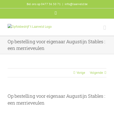
Ga
Bel ons op 0477 36 50 71
|
info@laarveld.be
naar
Facebook
inhoud
Op bestelling voor eigenaar Augustijn Stables :
een merrieveulen
Vorige
Volgende
Op bestelling voor eigenaar Augustijn Stables :
een merrieveulen
Bekijk