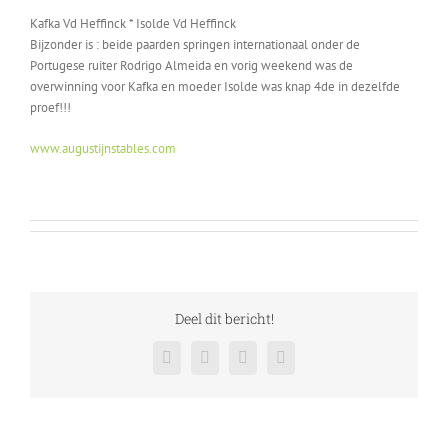
grotere
Kafka Vd Heffinck * Isolde Vd Heffinck
afbeelding
Bijzonder is : beide paarden springen internationaal onder de
Portugese ruiter Rodrigo Almeida en vorig weekend was de
overwinning voor Kafka en moeder Isolde was knap 4de in dezelfde
proef!!!
www.augustijnstables.com
Deel dit bericht!
Facebook
Twitter
LinkedIn
E-
mail